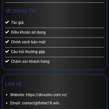
VỀ CHÚNG TÔI
Tác giả
Điều khoản sử dụng
Chính sách bảo mật
Câu hỏi thường gặp
Chăm sóc khách hàng
LIÊN HỆ
Website: https://dicastro.com.vc/
Email:
contact@8xbet18.win