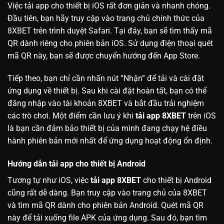
Việc tải app cho thiết bị iOS rất đơn giản và nhanh chóng.
Đầu tiên, bạn hãy truy cập vào trang chủ chính thức của
8XBET trên trình duyệt Safari. Tại đây, bạn sẽ tìm thấy mã
QR dành riêng cho phiên bản iOS. Sử dụng điện thoại quét
mã QR này, bạn sẽ được chuyển hướng đến App Store.
Tiếp theo, bạn chỉ cần nhấn nút “Nhận” để tải và cài đặt
ứng dụng về thiết bị. Sau khi cài đặt hoàn tất, bạn có thể
đăng nhập vào tài khoản 8XBET và bắt đầu trải nghiệm
các trò chơi. Một điểm cần lưu ý khi
tải app 8XBET
trên iOS
là bạn cần đảm bảo thiết bị của mình đang chạy hệ điều
hành phiên bản mới nhất để ứng dụng hoạt động ổn định.
Hướng dẫn tải app cho thiết bị Android
Tương tự như iOS, việc
tải app 8XBET
cho thiết bị Android
cũng rất dễ dàng. Bạn truy cập vào trang chủ của 8XBET
và tìm mã QR dành cho phiên bản Android. Quét mã QR
này để tải xuống file APK của ứng dụng. Sau đó, bạn tìm