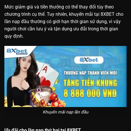
Mức giảm giá và tiền thưởng có thể thay đổi tùy theo
chương trình cụ thể. Tuy nhiên, khuyến mãi tại 8XBET cho
lần nạp đầu thường có giới hạn thời gian sử dụng, vì vậy
người chơi cần lưu ý và tận dụng ưu đãi trong thời gian
quy định.
Khuyến mãi nạp lần đầu
Ưu đãi cho lần nạp thứ hai tại 8XBET