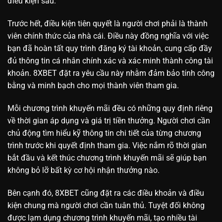
điều kiện sau.
Trước hết, điều kiện tiên quyết là người chơi phải là thành
viên chính thức của nhà cái. Điều này đồng nghĩa với việc
bạn đã hoàn tất quy trình đăng ký tài khoản, cung cấp đầy
đủ thông tin cá nhân chính xác và xác minh thành công tài
khoản. 8XBET đặt ra yêu cầu này nhằm đảm bảo tính công
bằng và minh bạch cho mọi thành viên tham gia.
Mỗi chương trình khuyến mãi đều có những quy định riêng
về thời gian áp dụng và giá trị tiền thưởng. Người chơi cần
chủ động tìm hiểu kỹ thông tin chi tiết của từng chương
trình trước khi quyết định tham gia. Việc nắm rõ thời gian
bắt đầu và kết thúc chương trình khuyến mãi sẽ giúp bạn
không bỏ lỡ bất kỳ cơ hội nhận thưởng nào.
Bên cạnh đó, 8XBET cũng đặt ra các điều khoản và điều
kiện chung mà người chơi cần tuân thủ. Tuyệt đối không
được lạm dụng chương trình khuyến mãi, tạo nhiều tài