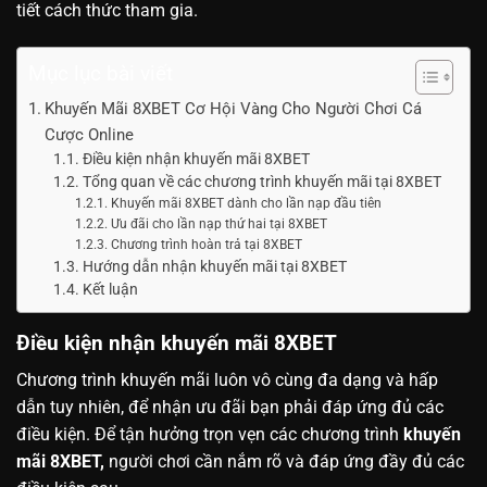
tiết cách thức tham gia.
Mục lục bài viết
Khuyến Mãi 8XBET Cơ Hội Vàng Cho Người Chơi Cá
Cược Online
Điều kiện nhận khuyến mãi 8XBET
Tổng quan về các chương trình khuyến mãi tại 8XBET
Khuyến mãi 8XBET dành cho lần nạp đầu tiên
Ưu đãi cho lần nạp thứ hai tại 8XBET
Chương trình hoàn trả tại 8XBET
Hướng dẫn nhận khuyến mãi tại 8XBET
Kết luận
Điều kiện nhận khuyến mãi 8XBET
Chương trình khuyến mãi luôn vô cùng đa dạng và hấp
dẫn tuy nhiên, để nhận ưu đãi bạn phải đáp ứng đủ các
điều kiện. Để tận hưởng trọn vẹn các chương trình
khuyến
mãi 8XBET,
người chơi cần nắm rõ và đáp ứng đầy đủ các