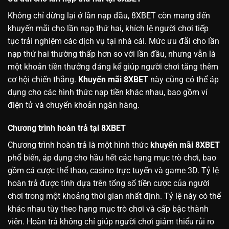
Không chỉ dừng lại ở lần nạp đầu, 8XBET còn mang đến
khuyến mãi cho lần nạp thứ hai, khích lệ người chơi tiếp
tục trải nghiệm các dịch vụ tại nhà cái. Mức ưu đãi cho lần
nạp thứ hai thường thấp hơn so với lần đầu, nhưng vẫn là
một khoản tiền thưởng đáng kể giúp người chơi tăng thêm
cơ hội chiến thắng.
Khuyến mãi 8XBET
này cũng có thể áp
dụng cho các hình thức nạp tiền khác nhau, bao gồm ví
điện tử và chuyển khoản ngân hàng.
Chương trình hoàn trả tại 8XBET
Chương trình hoàn trả là một hình thức
khuyến mãi 8XBET
phổ biến, áp dụng cho hầu hết các hạng mục trò chơi, bao
gồm cá cược thể thao, casino trực tuyến và game 3D. Tỷ lệ
hoàn trả được tính dựa trên tổng số tiền cược của người
chơi trong một khoảng thời gian nhất định. Tỷ lệ này có thể
khác nhau tùy theo hạng mục trò chơi và cấp bậc thành
viên. Hoàn trả không chỉ giúp người chơi giảm thiểu rủi ro