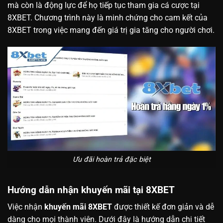
mà còn là động lực để họ tiếp tục tham gia cá cược tại
8XBET. Chương trình này là minh chứng cho cam kết của
8XBET trong việc mang đến giá trị gia tăng cho người chơi.
Ưu đãi hoàn trả đặc biệt
Hướng dẫn nhận khuyến mãi tại 8XBET
Việc nhận
khuyến mãi 8XBET
được thiết kế đơn giản và dễ
dàng cho mọi thành viên. Dưới đây là hướng dẫn chi tiết