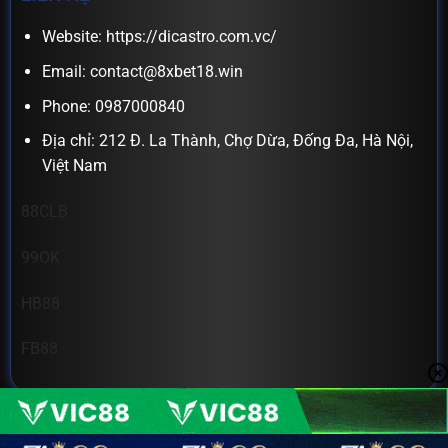
Website: https://dicastro.com.vc/
Email:
contact@8xbet18.win
Phone: 0987000840
Địa chỉ: 212 Đ. La Thành, Chợ Dừa, Đống Đa, Hà Nội,
Việt Nam
88CLB
99OK
HB88
FB88