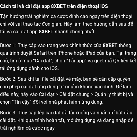
Cách tải và cài đặt app 8XBET trên điện thoại iOS
Tận hưởng trải nghiệm cá cược đỉnh cao ngay trên điện thoại
chỉ với vài thao tác đơn giản. Hãy làm theo hướng dẫn sau để
tải và cài đặt app
8XBET
nhanh chóng nhất.
Bước 1: Truy cập vào trang web chính thức của
8XBET
thông
qua trình duyệt Safari trên iPhone hoặc iPad của bạn. Tại trang
chủ, tìm ở mục “Cài đặt”, chọn “Tải app” và quét mã QR liên kết
tải ứng dụng dành cho iOS.
Bước 2: Sau khi tải file cài đặt về máy, bạn sẽ cần cấp quyền
cho phép cài đặt ứng dụng từ nguồn không xác định. Để làm
điều này, hãy vào Cài đặt > Cài đặt chung > Quản lý thiết bị và
chọn “Tin cậy” đối với nhà phát hành ứng dụng.
Bước 3: Truy cập tệp cài đặt đã tải xuống và nhấn để bắt đầu
cài đặt. Khi quá trình hoàn tất, mở ứng dụng và đăng nhập để
trải nghiệm cá cược ngay.