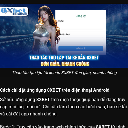
Thao tác tạo lập tài khoản 8XBET đơn giản, nhanh chóng
Cách cài đặt ứng dụng 8XBET trên điện thoại Android
Sở hữu ứng dụng
8XBET
trên điện thoại giúp bạn dễ dàng truy
cập mọi lúc, mọi nơi. Chỉ cần làm theo các bước sau, bạn sẽ tải
và cài đặt app nhanh chóng.
Bước 1: Truy cập vào trang web chính thức của
8XBET
từ trình