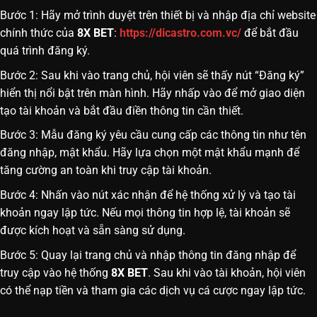
Bước 1: Hãy mở trình duyệt trên thiết bị và nhập địa chỉ website
chính thức của
8X BET
:
https://dicastro.com.vc/
để bắt đầu
quá trình đăng ký.
Bước 2: Sau khi vào trang chủ, hội viên sẽ thấy nút “Đăng ký”
hiển thị nổi bật trên màn hình. Hãy nhấp vào để mở giao diện
tạo tài khoản và bắt đầu điền thông tin cần thiết.
Bước 3: Mẫu đăng ký yêu cầu cung cấp các thông tin như tên
đăng nhập, mật khẩu. Hãy lựa chọn một mật khẩu mạnh để
tăng cường an toàn khi truy cập tài khoản.
Bước 4: Nhấn vào nút xác nhận để hệ thống xử lý và tạo tài
khoản ngay lập tức. Nếu mọi thông tin hợp lệ, tài khoản sẽ
được kích hoạt và sẵn sàng sử dụng.
Bước 5: Quay lại trang chủ và nhập thông tin đăng nhập để
truy cập vào hệ thống
8X BET
. Sau khi vào tài khoản, hội viên
có thể nạp tiền và tham gia các dịch vụ cá cược ngay lập tức.