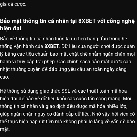
gia cá cược.
Bảo mật thông tin cá nhân tại 8XBET với công nghệ
hiện đại
Bảo vệ thông tin cá nhân luôn là ưu tiên hàng đầu trong hệ
thống vận hành của
8XBET
. Dữ liệu của người chơi được quản
lý bằng các tiêu chuẩn bảo mật chặt chẽ nhằm ngăn chặn mọi
hành vi truy cập trái phép. Các chính sách bảo mật được cập
nhật thường xuyên để đáp ứng yêu cầu an toàn ngày càng
cao.
Hệ thống sử dụng giao thức SSL và các thuật toán mã hóa
hiện đại để bảo vệ dữ liệu khỏi các cuộc tấn công mạng. Mọi
thông tin cá nhân và giao dịch đều được mã hóa nhiều lớp,
giúp ngăn chặn nguy cơ đánh cắp dữ liệu. Nhờ vậy, hội viên có
thể thực hiện nạp rút tiền mà không phải lo lắng về vấn đề bảo
mật.