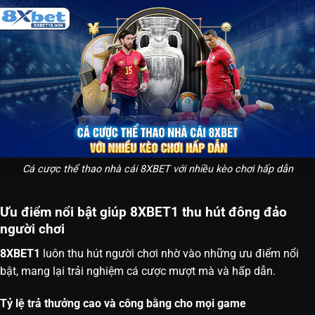
Cá cược thể thao nhà cái 8XBET với nhiều kèo chơi hấp dẫn
Ưu điểm nổi bật giúp 8XBET1 thu hút đông đảo
người chơi
8XBET1
luôn thu hút người chơi nhờ vào những ưu điểm nổi
bật, mang lại trải nghiệm cá cược mượt mà và hấp dẫn.
Tỷ lệ trả thưởng cao và công bằng cho mọi game