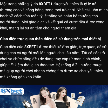
Một trong những lý do
8XBET1
được yêu thích là tỷ lệ trả
thưởng cao và công bằng trong mọi trò chơi. Nhà cái luôn minh
bạch về cách tính toán tỷ lệ thắng và phân bổ thưởng cho
người dùng. Mọi giao dịch và kết quả cá cược đều được công
khai, mang lại sự an tâm cho người tham gia.
Giao diện trực quan thân thiện dễ sử dụng trên mọi thiết bị
Giao diện của
8XBET1
được thiết kế đơn giản, trực quan, dễ sử
dụng cho cả người mới lẫn người chơi lâu năm. Tất cả các trò
chơi và chức năng đều dễ dàng truy cập từ màn hình chính,
giúp tiết kiệm thời gian thao tác. Hệ thống điều hướng mượt
mà giúp người chơi nhanh chóng tìm được trò chơi yêu thích
mà không gặp khó khăn.