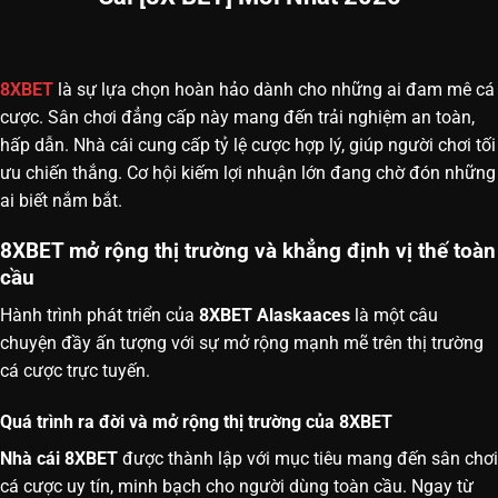
8XBET
là sự lựa chọn hoàn hảo dành cho những ai đam mê cá
cược. Sân chơi đẳng cấp này mang đến trải nghiệm an toàn,
hấp dẫn. Nhà cái cung cấp tỷ lệ cược hợp lý, giúp người chơi tối
ưu chiến thắng. Cơ hội kiếm lợi nhuận lớn đang chờ đón những
ai biết nắm bắt.
8XBET mở rộng thị trường và khẳng định vị thế toàn
cầu
Hành trình phát triển của
8XBET
Alaskaaces
là một câu
chuyện đầy ấn tượng với sự mở rộng mạnh mẽ trên thị trường
cá cược trực tuyến.
Quá trình ra đời và mở rộng thị trường của 8XBET
Nhà cái 8XBET
được thành lập với mục tiêu mang đến sân chơi
cá cược uy tín, minh bạch cho người dùng toàn cầu. Ngay từ