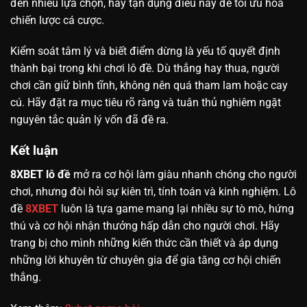
đến nhiều lựa chọn, hãy tận dụng điều này để tối ưu hóa
chiến lược cá cược.
Kiểm soát tâm lý và biết điểm dừng là yếu tố quyết định
thành bại trong khi chơi lô đề. Dù thắng hay thua, người
chơi cần giữ bình tĩnh, không nên quá tham lam hoặc cay
cú. Hãy đặt ra mục tiêu rõ ràng và tuân thủ nghiêm ngặt
nguyên tắc quản lý vốn đã đề ra.
Kết luận
8XBET lô đề
mở ra cơ hội làm giàu nhanh chóng cho người
chơi, nhưng đòi hỏi sự kiên trì, tính toán và kinh nghiệm. Lô
đề
8XBET
luôn là tựa game mang lại nhiều sự tò mò, hứng
thú và cơ hội nhận thưởng hấp dẫn cho người chơi. Hãy
trang bị cho mình những kiến thức cần thiết và áp dụng
những lời khuyên từ chuyên gia để gia tăng cơ hội chiến
thắng.