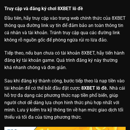
Truy cập và đăng ký chơi 8XBET lô đề
Đầu tiên, hãy truy cập vào trang web chính thức của 8XBET
thông qua đường link uy tín để đảm bảo an toàn thông tin
cá nhân và tài khoản. Tránh truy cập qua các đường link
không rõ nguồn gốc để phòng ngừa rủi ro lừa đảo.
Tiếp theo, nếu bạn chưa có tài khoản 8XBET, hãy tiến hành
đăng ký tài khoản game. Quá trình đăng ký này thường
khá nhanh chóng và đơn giản.
Sau khi đăng ký thành công, bước tiếp theo là nạp tiền vào
tài khoản để có thể bắt đầu đặt cược
8XBET lô đề.
Nhà cái
hỗ trợ đa dạng các phương thức nạp tiền phổ biến, giúp
người chơi dễ dàng lựa chọn hình thức phù hợp nhất với
mình. Lưu ý kiểm tra kỹ thông tin về hạn mức giao dịch tối
thiểu và tối đa của từng phương thức.