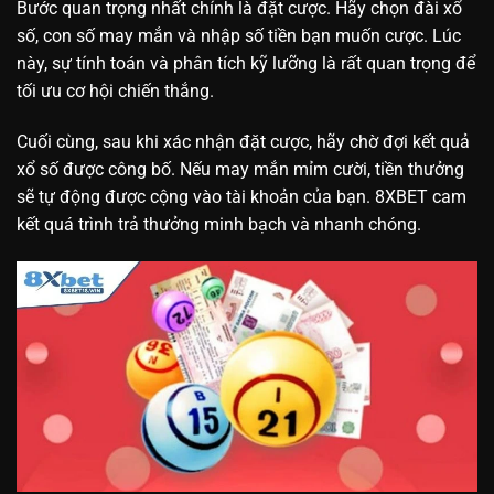
Bước quan trọng nhất chính là đặt cược. Hãy chọn đài xổ
số, con số may mắn và nhập số tiền bạn muốn cược. Lúc
này, sự tính toán và phân tích kỹ lưỡng là rất quan trọng để
tối ưu cơ hội chiến thắng.
Cuối cùng, sau khi xác nhận đặt cược, hãy chờ đợi kết quả
xổ số được công bố. Nếu may mắn mỉm cười, tiền thưởng
sẽ tự động được cộng vào tài khoản của bạn. 8XBET cam
kết quá trình trả thưởng minh bạch và nhanh chóng.