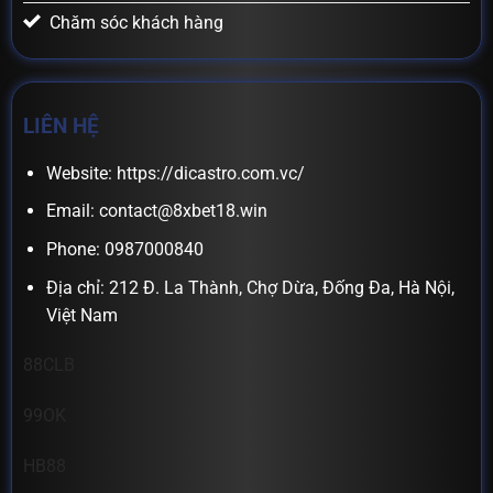
Chăm sóc khách hàng
LIÊN HỆ
Website: https://dicastro.com.vc/
Email:
contact@8xbet18.win
Phone: 0987000840
Địa chỉ: 212 Đ. La Thành, Chợ Dừa, Đống Đa, Hà Nội,
Việt Nam
88CLB
99OK
HB88