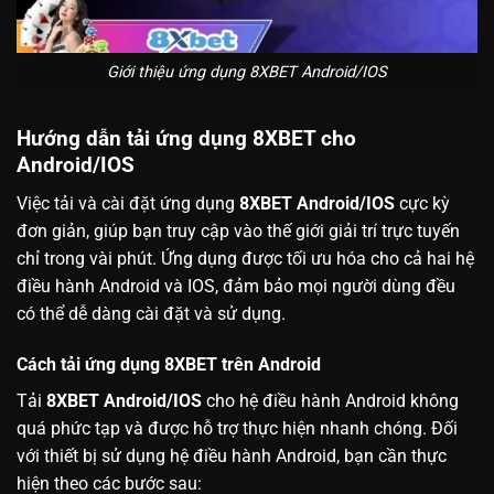
Giới thiệu ứng dụng 8XBET Android/IOS
Hướng dẫn tải ứng dụng 8XBET cho
Android/IOS
Việc tải và cài đặt ứng dụng
8XBET Android/IOS
cực kỳ
đơn giản, giúp bạn truy cập vào thế giới giải trí trực tuyến
chỉ trong vài phút. Ứng dụng được tối ưu hóa cho cả hai hệ
điều hành Android và IOS, đảm bảo mọi người dùng đều
có thể dễ dàng cài đặt và sử dụng.
Cách tải ứng dụng 8XBET trên Android
Tải
8XBET Android/IOS
cho hệ điều hành Android không
quá phức tạp và được hỗ trợ thực hiện nhanh chóng. Đối
với thiết bị sử dụng hệ điều hành Android, bạn cần thực
hiện theo các bước sau: