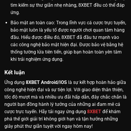
tìm kiếm sự thư giãn nhẹ nhàng, 8XBET đều có thể đáp
ứng.
Bảo mật an toàn cao: Trong lĩnh vực cá cược trực tuyến,
bảo mật luôn là yếu tố được người chơi quan tâm hàng
đầu. Hiểu được điều đó, 8XBET đã đầu tư mạnh vào
các công nghệ bảo mật hiện đại. Được bảo vệ bằng hệ
thống tường lửa tiên tiến, giúp bạn hoàn toàn yên tâm
khi trải nghiệm ứng dụng.
Kết luận
Ứng dụng
8XBET Android/IOS
là sự kết hợp hoàn hảo giữa
công nghệ hiện đại và sự tiện lợi. Với giao diện thân thiện,
tốc độ mượt mà và nhiều ưu đãi hấp dẫn, đây chắc chắn là
người bạn đồng hành lý tưởng của những ai đam mê cá
cược trực tuyến. Hãy tải ngay ứng dụng
8XBET
để khám
phá thế giới giải trí không giới hạn và tận hưởng những
giây phút thư giãn tuyệt vời ngay hôm nay!