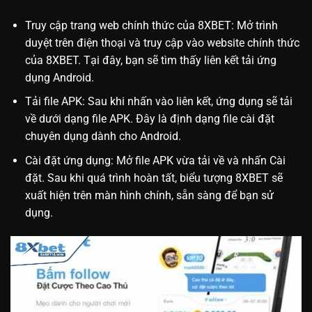
Truy cập trang web chính thức của 8XBET: Mở trình
duyệt trên điện thoại và truy cập vào website chính thức
của 8XBET. Tại đây, bạn sẽ tìm thấy liên kết tải ứng
dụng Android.
Tải file APK: Sau khi nhấn vào liên kết, ứng dụng sẽ tải
về dưới dạng file APK. Đây là định dạng file cài đặt
chuyên dụng dành cho Android.
Cài đặt ứng dụng: Mở file APK vừa tải về và nhấn Cài
đặt. Sau khi quá trình hoàn tất, biểu tượng 8XBET sẽ
xuất hiện trên màn hình chính, sẵn sàng để bạn sử
dụng.