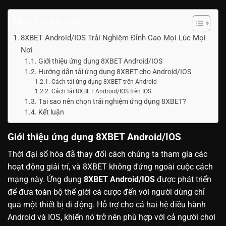
Mục lục bài viết
8XBET Android/IOS Trải Nghiệm Đỉnh Cao Mọi Lúc Mọi
Nơi
Giới thiệu ứng dụng 8XBET Android/IOS
Hướng dẫn tải ứng dụng 8XBET cho Android/IOS
Cách tải ứng dụng 8XBET trên Android
Cách tải 8XBET Android/IOS trên IOS
Tại sao nên chọn trải nghiệm ứng dụng 8XBET?
Kết luận
Giới thiệu ứng dụng 8XBET Android/IOS
Thời đại số hóa đã thay đổi cách chúng ta tham gia các
hoạt động giải trí, và 8XBET không đứng ngoài cuộc cách
mạng này. Ứng dụng
8XBET Android/IOS
được phát triển
để đưa toàn bộ thế giới cá cược đến với người dùng chỉ
qua một thiết bị di động. Hỗ trợ cho cả hai hệ điều hành
Android và IOS, khiến nó trở nên phù hợp với cả người chơi