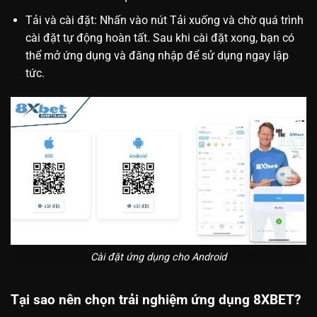
Tải và cài đặt: Nhấn vào nút Tải xuống và chờ quá trình
cài đặt tự động hoàn tất. Sau khi cài đặt xong, bạn có
thể mở ứng dụng và đăng nhập để sử dụng ngay lập
tức.
Cài đặt ứng dụng cho Android
Tại sao nên chọn trải nghiệm ứng dụng 8XBET?