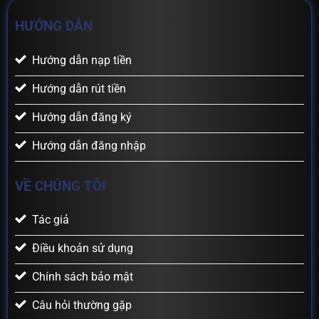
HƯỚNG DẪN
Hướng dẫn nạp tiền
Hướng dẫn rút tiền
Hướng dẫn đăng ký
Hướng dẫn đăng nhập
VỀ CHÚNG TÔI
Tác giả
Điều khoản sử dụng
Chính sách bảo mật
Câu hỏi thường gặp