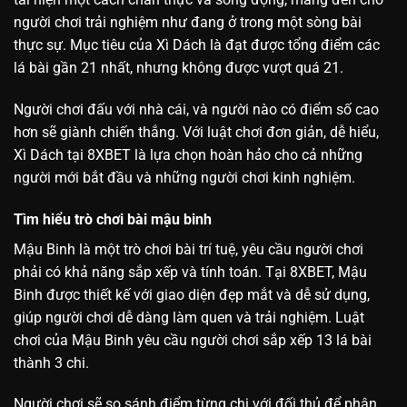
người chơi trải nghiệm như đang ở trong một sòng bài
thực sự. Mục tiêu của Xì Dách là đạt được tổng điểm các
lá bài gần 21 nhất, nhưng không được vượt quá 21.
Người chơi đấu với nhà cái, và người nào có điểm số cao
hơn sẽ giành chiến thắng. Với luật chơi đơn giản, dễ hiểu,
Xì Dách tại 8XBET là lựa chọn hoàn hảo cho cả những
người mới bắt đầu và những người chơi kinh nghiệm.
Tìm hiểu trò chơi bài mậu binh
Mậu Binh là một trò chơi bài trí tuệ, yêu cầu người chơi
phải có khả năng sắp xếp và tính toán. Tại 8XBET, Mậu
Binh được thiết kế với giao diện đẹp mắt và dễ sử dụng,
giúp người chơi dễ dàng làm quen và trải nghiệm. Luật
chơi của Mậu Binh yêu cầu người chơi sắp xếp 13 lá bài
thành 3 chi.
Người chơi sẽ so sánh điểm từng chi với đối thủ để phân