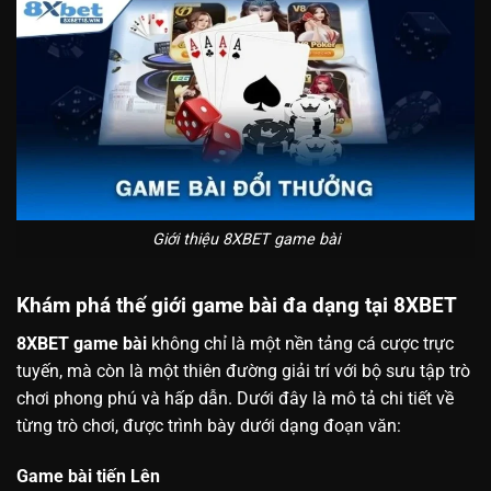
Giới thiệu 8XBET game bài
Khám phá thế giới game bài đa dạng tại 8XBET
8XBET game bài
không chỉ là một nền tảng cá cược trực
tuyến, mà còn là một thiên đường giải trí với bộ sưu tập trò
chơi phong phú và hấp dẫn. Dưới đây là mô tả chi tiết về
từng trò chơi, được trình bày dưới dạng đoạn văn:
Game bài tiến Lên