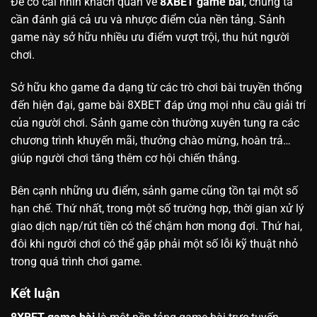
Để có cái nhìn khách quan về
8XBET game bài
, chúng ta
cần đánh giá cả ưu và nhược điểm của nền tảng. Sảnh
game này sở hữu nhiều ưu điểm vượt trội, thu hút người
chơi.
Sở hữu kho game đa dạng từ các trò chơi bài truyền thống
đến hiện đại, game bài 8XBET đáp ứng mọi nhu cầu giải trí
của người chơi. Sảnh game còn thường xuyên tung ra các
chương trình khuyến mãi, thưởng chào mừng, hoàn trả…
giúp người chơi tăng thêm cơ hội chiến thắng.
Bên cạnh những ưu điểm, sảnh game cũng tồn tại một số
hạn chế. Thứ nhất, trong một số trường hợp, thời gian xử lý
giao dịch nạp/rút tiền có thể chậm hơn mong đợi. Thứ hai,
đôi khi người chơi có thể gặp phải một số lỗi kỹ thuật nhỏ
trong quá trình chơi game.
Kết luận