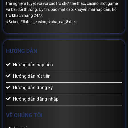
trải nghiệm tuyệt vời với các trò chơi thể thao, casino, slot game
và bài đổi thưởng. Uy tín, bảo mật cao, khuyến mãi hấp dẫn, hỗ
trợ khách hàng 24/7.
#8xbet, #8xbet_casino, #nha_cai_8xbet
HƯỚNG DẪN
Hướng dẫn nạp tiền
Hướng dẫn rút tiền
Hướng dẫn đăng ký
Hướng dẫn đăng nhập
VỀ CHÚNG TÔI