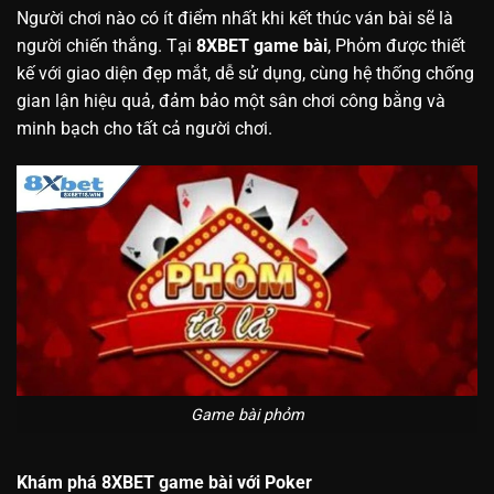
Người chơi nào có ít điểm nhất khi kết thúc ván bài sẽ là
người chiến thắng. Tại
8XBET game bài
, Phỏm được thiết
kế với giao diện đẹp mắt, dễ sử dụng, cùng hệ thống chống
gian lận hiệu quả, đảm bảo một sân chơi công bằng và
minh bạch cho tất cả người chơi.
Game bài phỏm
Khám phá 8XBET game bài với Poker