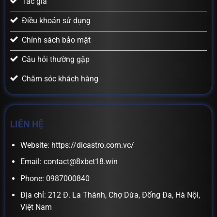
Tác giả
Điều khoản sử dụng
Chính sách bảo mật
Câu hỏi thường gặp
Chăm sóc khách hàng
LIÊN HỆ
Website: https://dicastro.com.vc/
Email:
contact@8xbet18.win
Phone: 0987000840
Địa chỉ: 212 Đ. La Thành, Chợ Dừa, Đống Đa, Hà Nội,
Việt Nam