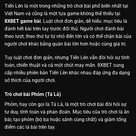
Tiến Lên là một trong những trò chơi bài phổ biến nhất tại
Việt Nam và cũng là một tựa game không thể thiếu tại
8XBET game bài
. Luật chơi đơn giản, dễ hiểu: mục tiêu là
đánh hết bài trên tay trước đối thủ. Người chơi đánh bài
theo lượt, theo thứ tự từ nhỏ đến lớn và có thể chặn bài của
người chơi khác bằng quân bài lớn hơn hoặc cùng giá trị.
Tuy luật chơi đơn giản, nhưng Tiến Lên vẫn đòi hỏi sự tính
toán, chiến thuật và cả một chút may mắn. 8XBET cung
cấp nhiều phiên bản Tiến Lên khác nhau đáp ứng đa dạng
sở thích của người chơi.
Trò chơi bài Phỏm (Tá Lả)
Phỏm, hay còn gọi là Tá Lả, là một trò chơi bài đòi hỏi sự
tư duy, tính toán và phán đoán. Mục tiêu của trò chơi là ăn
bài, tạo phỏm (bộ ba hoặc sảnh cùng chất) và giảm tổng
điểm các lá bài trên tay.